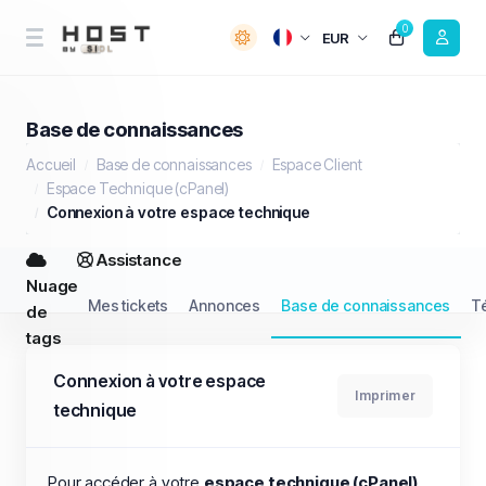
0
EUR
Base de connaissances
Accueil
Base de connaissances
Espace Client
Espace Technique (cPanel)
Connexion à votre espace technique
Assistance
Nuage
Mes tickets
Annonces
Base de connaissances
T
de
tags
Connexion à votre espace
Imprimer
technique
Pour accéder à votre
espace technique (cPanel)
,