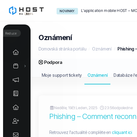
NOVINKY:
Reduce
Oznámení
Domovská stránka portálu
Oznámení
Phishing 
Podpora
Moje support tickety
Oznámení
Databáze ř
Neděle, 19čt Leden, 2025
23:56odpoledne
Phishing – Comment reconna
Retrouvez l'actualité complète en
cliquant ici