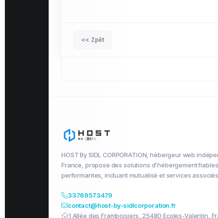
<< Zpět
HOST By SIDL CORPORATION, hébergeur web indépe
France, propose des solutions d’hébergement fiables
performantes, incluant mutualisé et services associés
33769573479
contact@host-by-sidlcorporation.fr
1 Allée des Framboisiers, 25480 Ecoles-Valentin, F