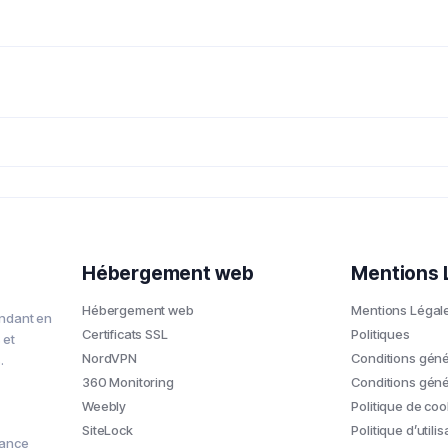
Hébergement web
Mentions 
Hébergement web
Mentions Légal
ndant en
Certificats SSL
Politiques
 et
NordVPN
Conditions génér
.
360 Monitoring
Conditions géné
Weebly
Politique de coo
SiteLock
Politique d’util
rance