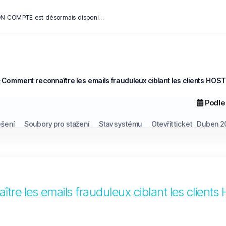
L’application mobile HOST – MON COMPTE est désormais disponible sur iOS et Android
– Comment reconnaître les emails frauduleux ciblant les clients H
Podle
ešení
Soubory pro stažení
Stav systému
Otevřít ticket
Duben 2
ître les emails frauduleux ciblant les clie