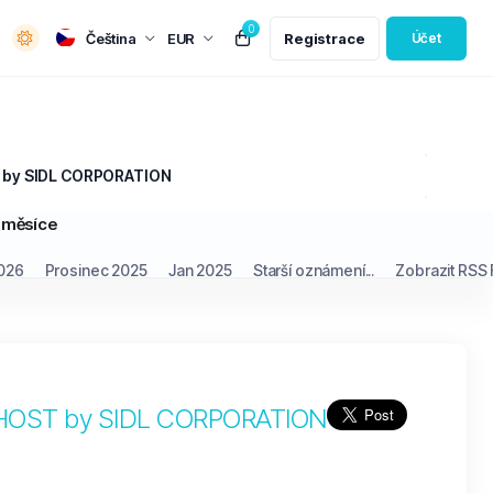
0
Čeština
EUR
Registrace
Účet
OST by SIDL CORPORATION
 měsíce
026
Prosinec 2025
Jan 2025
Starší oznámení...
Zobrazit RSS
nts HOST by SIDL CORPORATION