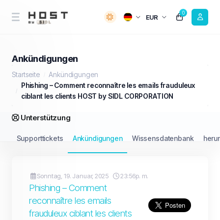
0
EUR
Ankündigungen
Startseite
Ankündigungen
Phishing – Comment reconnaître les emails frauduleux
ciblant les clients HOST by SIDL CORPORATION
Unterstützung
Supporttickets
Ankündigungen
Wissensdatenbank
heru
Sonntag, 19. Januar, 2025
23:56p. m.
Phishing – Comment
reconnaître les emails
frauduleux ciblant les clients